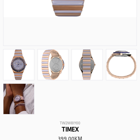
TW2W87700
TIMEX
399.00
KM