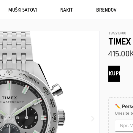
MUŠKI SATOVI
NAKIT
BRENDOVI
TW2Y18700
TIMEX
415.00
KUPI
✏️ Perso
Unesite t