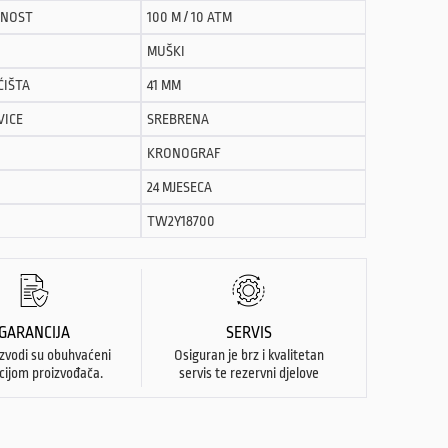
NOST
100 M / 10 ATM
MUŠKI
ĆIŠTA
41 MM
VICE
SREBRENA
KRONOGRAF
24 MJESECA
TW2Y18700
GARANCIJA
SERVIS
izvodi su obuhvaćeni
Osiguran je brz i kvalitetan
cijom proizvođača.
servis te rezervni djelove