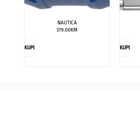
NAUTICA
379.00
KM
KUPI
KUPI
REBECCA
Savršen nakit za svaku ženu