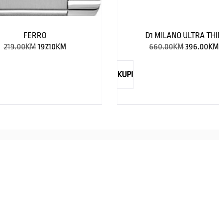
FERRO
D1 MILANO ULTRA THI
219.00
KM
197.10
KM
660.00
KM
396.00
KM
KUPI
NAUTICA
Explorations have no limits
I