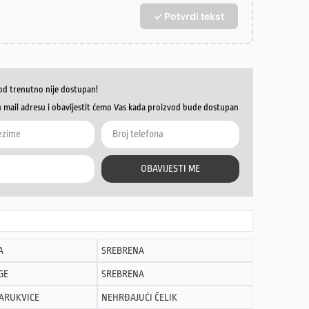
✓ Potvrdi tekst
od trenutno nije dostupan!
u mail adresu i obavijestit ćemo Vas kada proizvod bude dostupan
OBAVIJESTI ME
A
SREBRENA
GE
SREBRENA
NARUKVICE
NEHRĐAJUĆI ČELIK