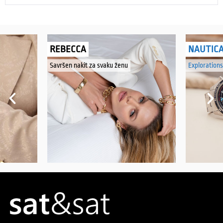
REBECCA
NAUTIC
Savršen nakit za svaku ženu
Explorations