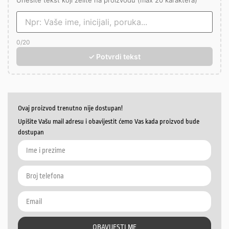
Unesite tekst koji želite na proizvodu (max 20 karaktera)
0
/20
✓ Potvrdi tekst
Ovaj proizvod trenutno nije dostupan!
Upišite Vašu mail adresu i obavijestit ćemo Vas kada proizvod bude
dostupan
OBAVIJESTI ME