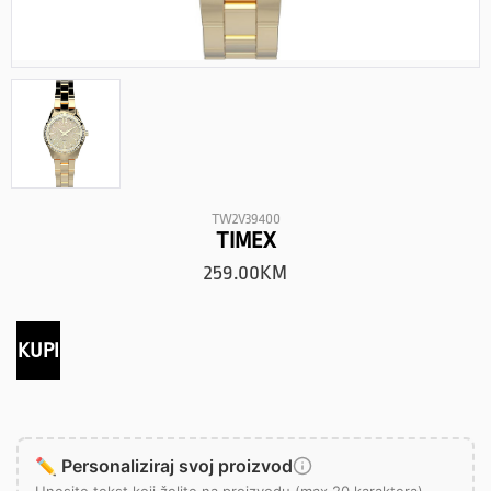
TW2V39400
TIMEX
259.00
KM
KUPI
✏️ Personaliziraj svoj proizvod