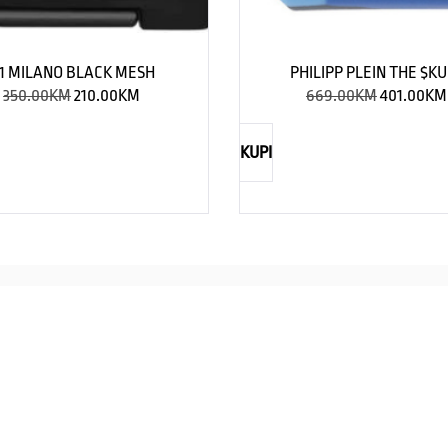
1 MILANO BLACK MESH
PHILIPP PLEIN THE $KU
350.00
KM
210.00
KM
669.00
KM
401.00
KM
KUPI
NAUTICA
Explorations have no limits
I