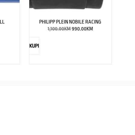
LL
PHILIPP PLEIN NOBILE RACING
1,100.00
KM
990.00
KM
KUPI
TIMEX
CASIO
straži eleganciju za njega
Savršenst