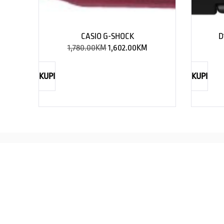
CASIO G-SHOCK
D
1,780.00
KM
1,602.00
KM
KUPI
KUPI
REBECCA
Savršen nakit za svaku ženu