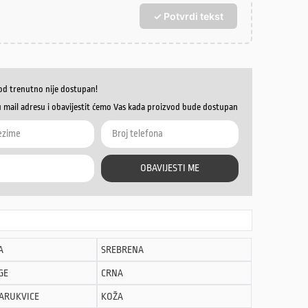
✓ Potvrdi tekst
od trenutno nije dostupan!
u mail adresu i obavijestit ćemo Vas kada proizvod bude dostupan
OBAVIJESTI ME
A
SREBRENA
GE
CRNA
NARUKVICE
KOŽA