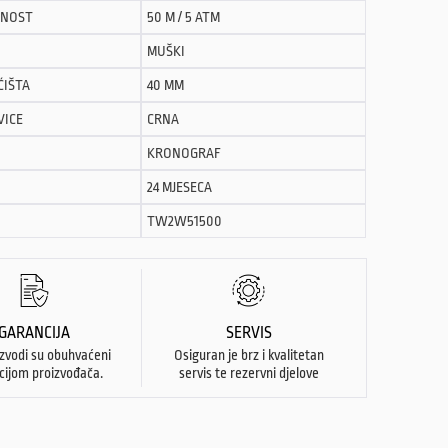
NOST
50 M / 5 ATM
MUŠKI
ĆIŠTA
40 MM
VICE
CRNA
KRONOGRAF
24 MJESECA
TW2W51500
GARANCIJA
SERVIS
izvodi su obuhvaćeni
Osiguran je brz i kvalitetan
cijom proizvođača.
servis te rezervni djelove