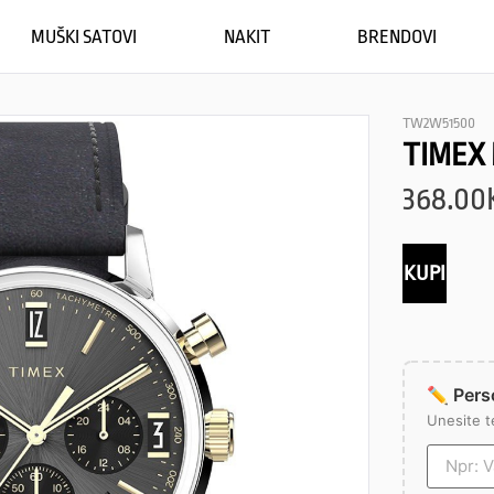
MUŠKI SATOVI
NAKIT
BRENDOVI
TW2W51500
TIMEX
368.00
KUPI
✏️ Perso
Unesite t