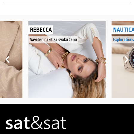
REBECCA
NAUTIC
Savršen nakit za svaku ženu
Explorations