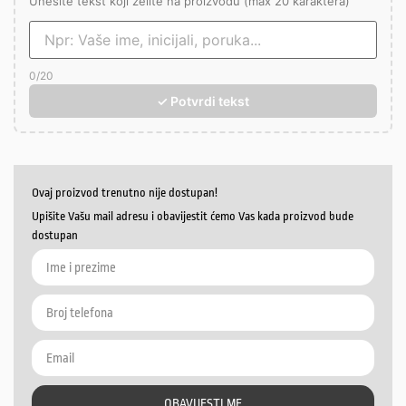
Unesite tekst koji želite na proizvodu (max 20 karaktera)
0
/20
✓ Potvrdi tekst
Ovaj proizvod trenutno nije dostupan!
Upišite Vašu mail adresu i obavijestit ćemo Vas kada proizvod bude
dostupan
OBAVIJESTI ME