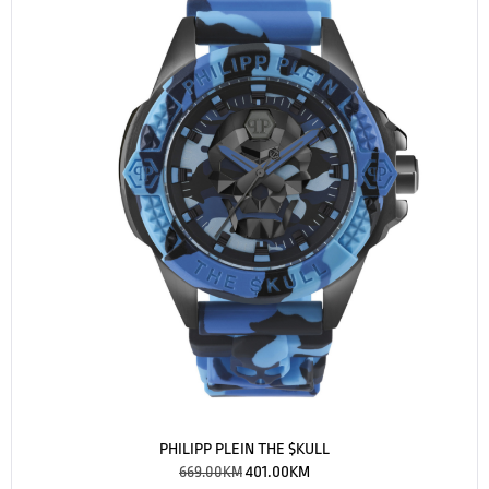
PHILIPP PLEIN THE $KULL
669.00
KM
401.00
KM