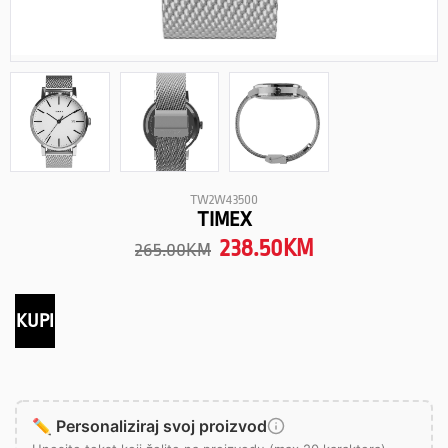
TW2W43500
TIMEX
238.50
KM
265.00
KM
KUPI
✏️ Personaliziraj svoj proizvod