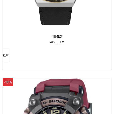
TIMEX
415.00
KM
KUPI
-10%