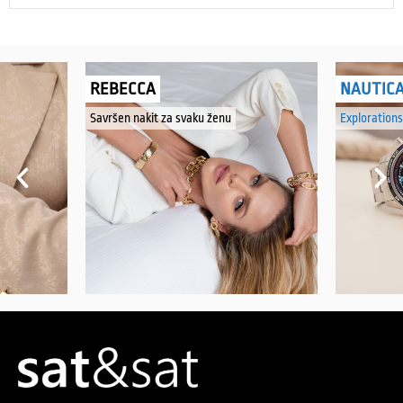
REBECCA
NAUTIC
Savršen nakit za svaku ženu
Explorations