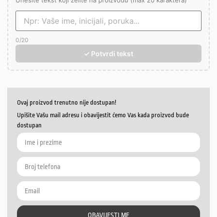
Unesite tekst koji želite na proizvodu (max 20 karaktera)
0
/20
✓ Potvrdi tekst
Ovaj proizvod trenutno nije dostupan!
Upišite Vašu mail adresu i obavijestit ćemo Vas kada proizvod bude
dostupan
OBAVIJESTI ME