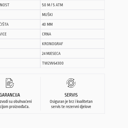
NOST
50 M / 5 ATM
MUŠKI
ĆIŠTA
40 MM
VICE
CRNA
KRONOGRAF
24 MJESECA
TW2W64300
GARANCIJA
SERVIS
izvodi su obuhvaćeni
Osiguran je brz i kvalitetan
cijom proizvođača.
servis te rezervni djelove