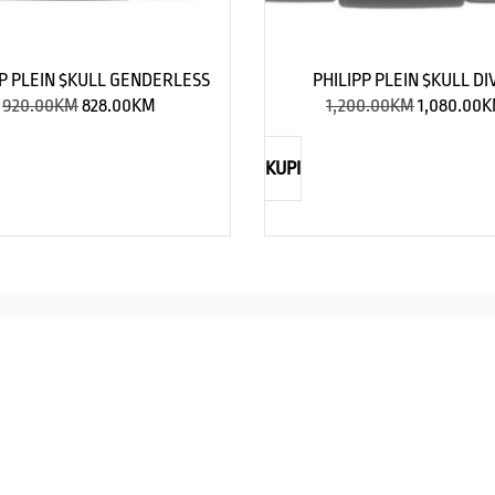
PP PLEIN $KULL GENDERLESS
PHILIPP PLEIN $KULL DI
920.00
KM
828.00
KM
1,200.00
KM
1,080.00
K
KUPI
NAUTICA
Explorations have no limits
I