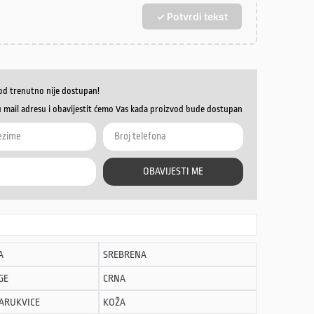
✓ Potvrdi tekst
od trenutno nije dostupan!
u mail adresu i obavijestit ćemo Vas kada proizvod bude dostupan
OBAVIJESTI ME
A
SREBRENA
GE
CRNA
NARUKVICE
KOŽA