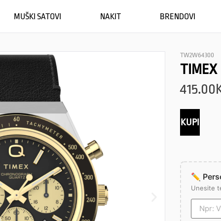
MUŠKI SATOVI
NAKIT
BRENDOVI
TW2W64300
TIMEX
415.00
KUPI
✏️ Perso
Unesite t