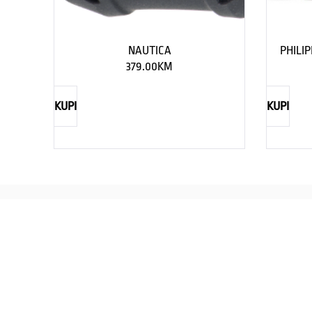
NAUTICA
PHILI
379.00
KM
KUPI
KUPI
REBECCA
Savršen nakit za svaku ženu