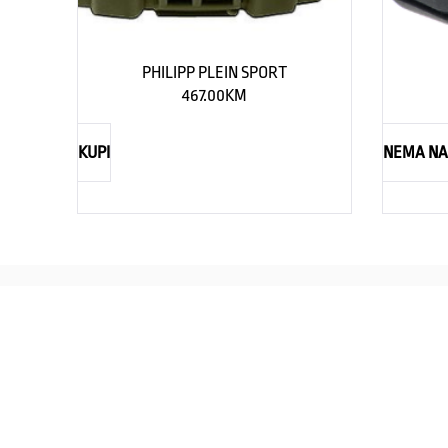
PHILIPP PLEIN SPORT
467.00
KM
KUPI
NEMA NA
REBECCA
Savršen nakit za svaku ženu