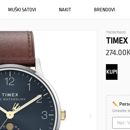
MUŠKI SATOVI
NAKIT
BRENDOVI
TW2W75600
TIMEX
274.00
KUPI
✏️ Perso
Unesite t