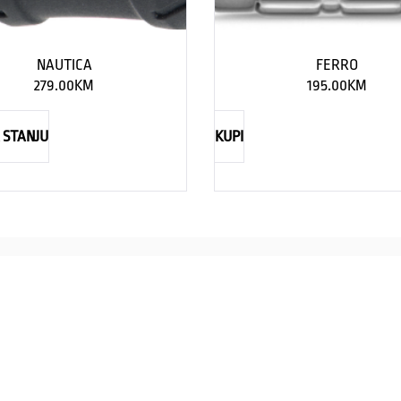
NAUTICA
FERRO
279.00
KM
195.00
KM
 STANJU
KUPI
NAUTICA
Explorations have no limits
I