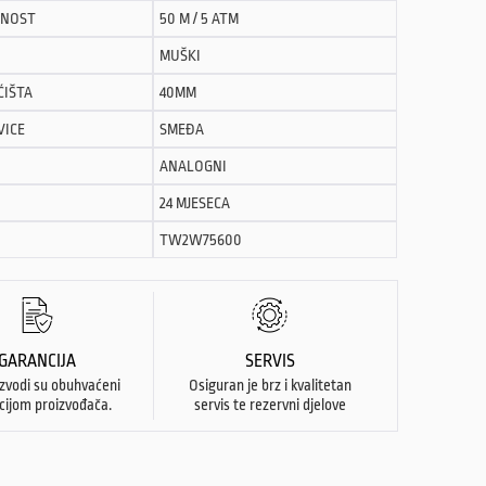
NOST
50 M / 5 ATM
MUŠKI
ĆIŠTA
40MM
VICE
SMEĐA
ANALOGNI
24 MJESECA
TW2W75600
GARANCIJA
SERVIS
izvodi su obuhvaćeni
Osiguran je brz i kvalitetan
cijom proizvođača.
servis te rezervni djelove