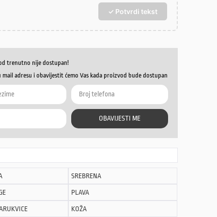
✓ Potvrdi tekst
od trenutno nije dostupan!
u mail adresu i obavijestit ćemo Vas kada proizvod bude dostupan
OBAVIJESTI ME
A
SREBRENA
GE
PLAVA
NARUKVICE
KOŽA