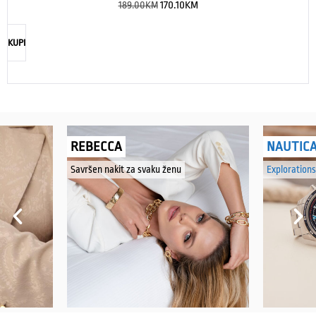
189.00
KM
170.10
KM
KUPI
REBECCA
NAUTIC
Savršen nakit za svaku ženu
Explorations