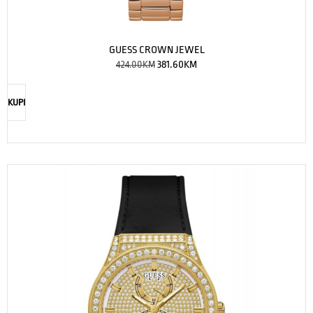
GUESS CROWN JEWEL
424.00
KM
381.60
KM
KUPI