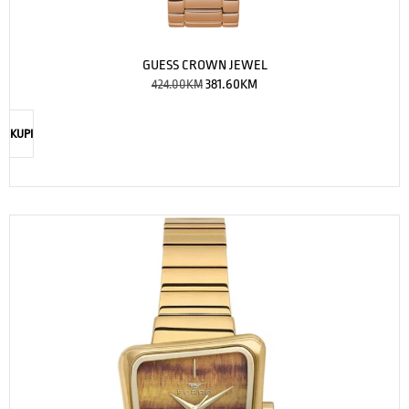
GUESS CROWN JEWEL
424.00
KM
381.60
KM
KUPI