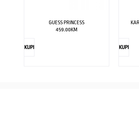
GUESS PRINCESS
KAR
459.00
KM
KUPI
KUPI
REBECCA
Savršen nakit za svaku ženu