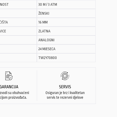
NOST
30 M / 3 ATM
ŽENSKI
ĆIŠTA
16 MM
VICE
ZLATNA
ANALOGNI
24 MJESECA
TW2Y70800
GARANCIJA
SERVIS
izvodi su obuhvaćeni
Osiguran je brz i kvalitetan
cijom proizvođača.
servis te rezervni djelove