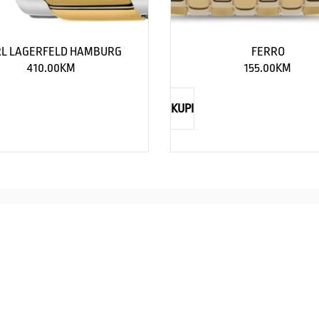
L LAGERFELD HAMBURG
FERRO
410.00
KM
155.00
KM
KUPI
NAUTICA
Explorations have no limits
I