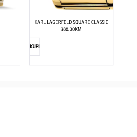
KARL LAGERFELD SQUARE CLASSIC
388.00
KM
KUPI
TIMEX
CASIO
straži eleganciju za njega
Savršenst