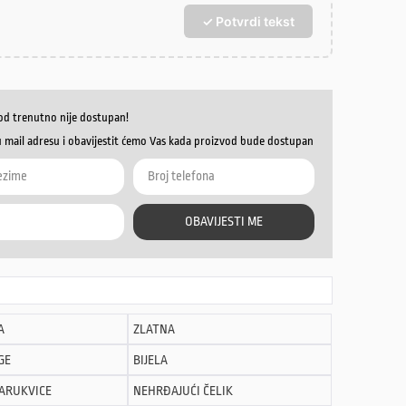
✓ Potvrdi tekst
od trenutno nije dostupan!
u mail adresu i obavijestit ćemo Vas kada proizvod bude dostupan
OBAVIJESTI ME
A
ZLATNA
GE
BIJELA
NARUKVICE
NEHRĐAJUĆI ČELIK