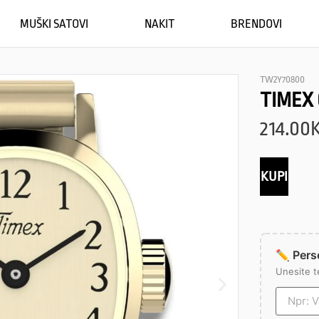
MUŠKI SATOVI
NAKIT
BRENDOVI
TW2Y70800
TIMEX 
214.00
KUPI
✏️ Perso
Unesite t