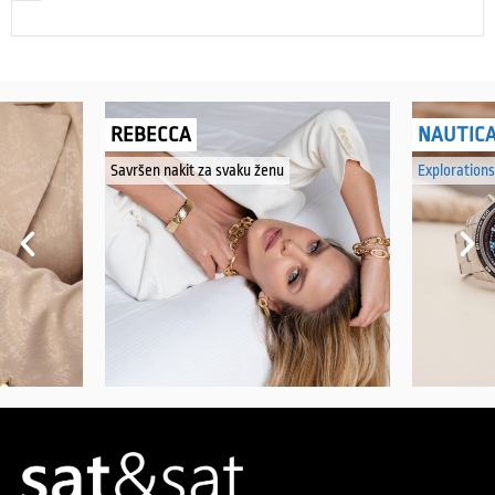
REBECCA
NAUTIC
Savršen nakit za svaku ženu
Explorations