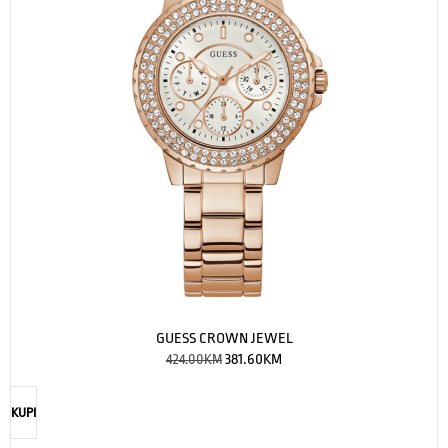
GUESS CROWN JEWEL
424.00
KM
381.60
KM
KUPI