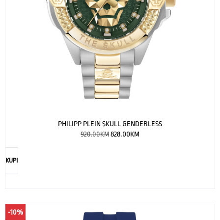
PHILIPP PLEIN $KULL GENDERLESS
920.00
KM
828.00
KM
KUPI
-10%