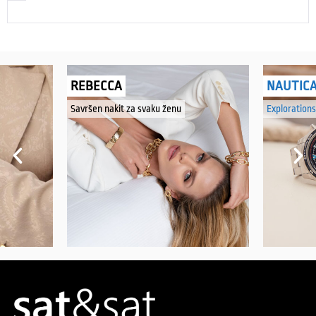
REBECCA
NAUTIC
Savršen nakit za svaku ženu
Explorations