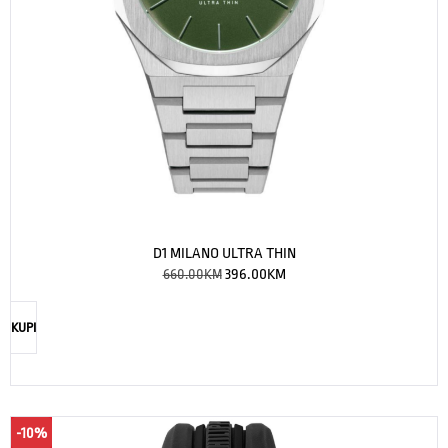
D1 MILANO ULTRA THIN
660.00
KM
396.00
KM
KUPI
-10%