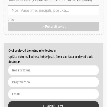
Unesite tekst koji želite na proizvodu (max 20 karaktera)
0
/20
✓ Potvrdi tekst
Ovaj proizvod trenutno nije dostupan!
Upišite Vašu mail adresu i obavijestit ćemo Vas kada proizvod bude
dostupan
OBAVIJESTI ME