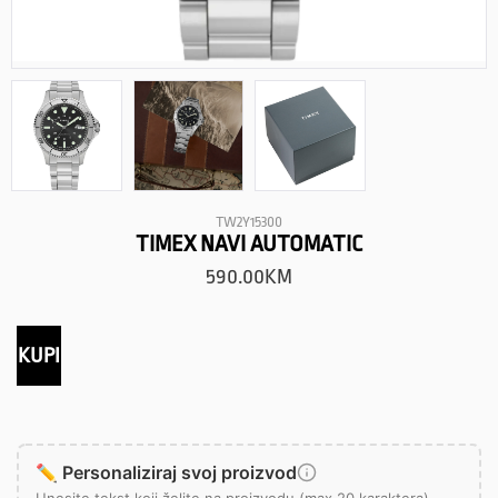
TW2Y15300
TIMEX NAVI AUTOMATIC
590.00
KM
KUPI
✏️ Personaliziraj svoj proizvod