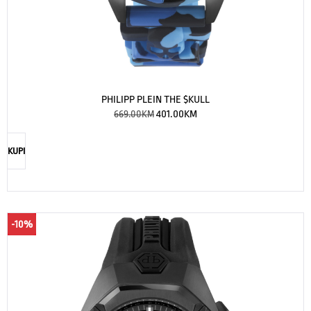
PHILIPP PLEIN THE $KULL
669.00
KM
401.00
KM
KUPI
-10%