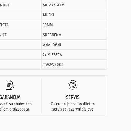
NOST
50 M / 5 ATM
MUŠKI
ĆIŠTA
39MM
VICE
SREBRENA
ANALOGNI
24 MJESECA
TW2Y25000
GARANCIJA
SERVIS
izvodi su obuhvaćeni
Osiguran je brz i kvalitetan
cijom proizvođača.
servis te rezervni djelove