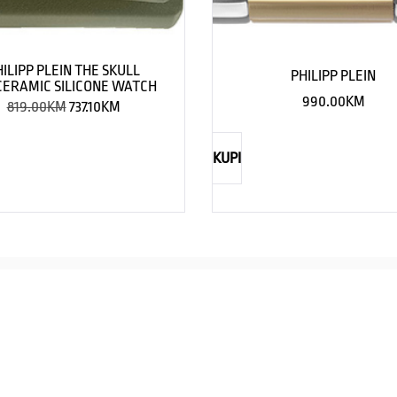
HILIPP PLEIN THE SKULL
PHILIPP PLEIN
ERAMIC SILICONE WATCH
990.00
KM
819.00
KM
737.10
KM
KUPI
NAUTICA
Explorations have no limits
I