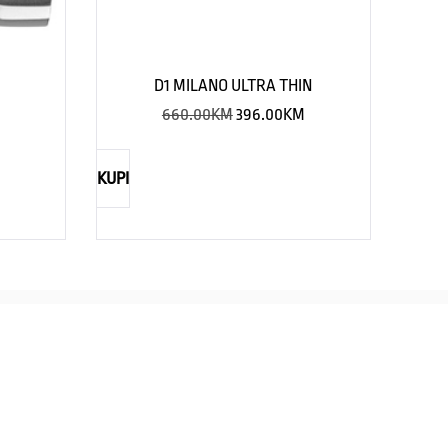
D1 MILANO ULTRA THIN
660.00
KM
396.00
KM
KUPI
TIMEX
CASIO
straži eleganciju za njega
Savršenst