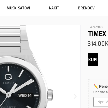
MUŠKI SATOVI
NAKIT
BRENDOVI
TW2Y25000
TIMEX
314.00
KUPI
✏️ Perso
Unesite t