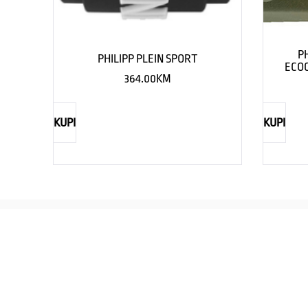
P
PHILIPP PLEIN SPORT
ECOC
364.00
KM
KUPI
KUPI
REBECCA
Savršen nakit za svaku ženu