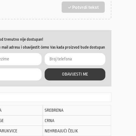
✓ Potvrdi tekst
od trenutno nije dostupan!
u mail adresu i obavijestit ćemo Vas kada proizvod bude dostupan
OBAVIJESTI ME
A
SREBRENA
GE
CRNA
NARUKVICE
NEHRĐAJUĆI ČELIK