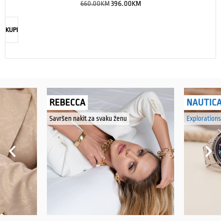
660.00
KM
396.00
KM
KUPI
REBECCA
NAUTIC
Savršen nakit za svaku ženu
Explorations