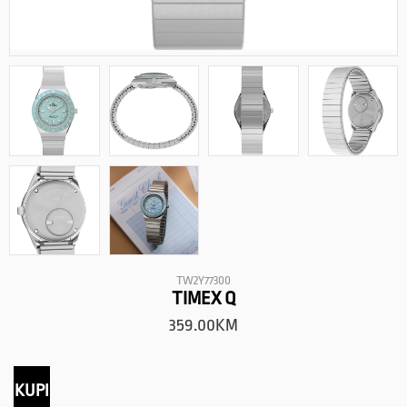
TW2Y77300
TIMEX Q
359.00
KM
KUPI