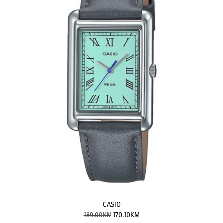
CASIO
189.00
KM
170.10
KM