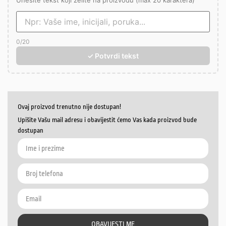
Unesite tekst koji želite na proizvodu (max 20 karaktera)
0
/20
✓ Potvrdi tekst
Ovaj proizvod trenutno nije dostupan!
Upišite Vašu mail adresu i obavijestit ćemo Vas kada proizvod bude
dostupan
OBAVIJESTI ME