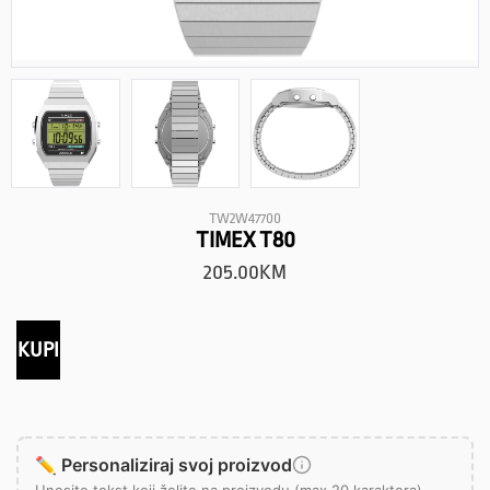
TW2W47700
TIMEX T80
205.00
KM
KUPI
✏️ Personaliziraj svoj proizvod