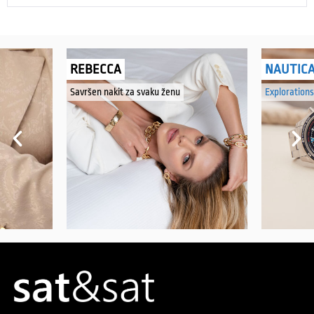
REBECCA
NAUTIC
Savršen nakit za svaku ženu
Explorations