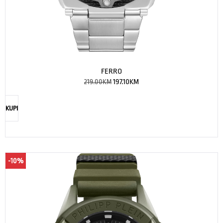
FERRO
219.00
KM
197.10
KM
KUPI
-10%