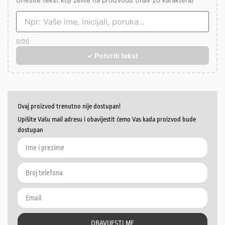
Unesite tekst koji želite na proizvodu (max 20 karaktera)
0
/20
✓ Potvrdi tekst
Ovaj proizvod trenutno nije dostupan!
Upišite Vašu mail adresu i obavijestit ćemo Vas kada proizvod bude
dostupan
OBAVIJESTI ME