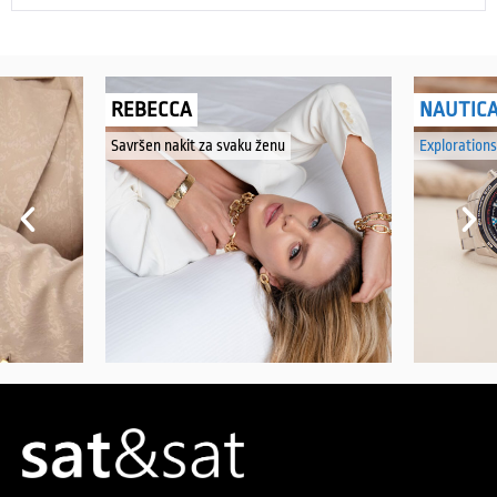
REBECCA
NAUTIC
Savršen nakit za svaku ženu
Explorations