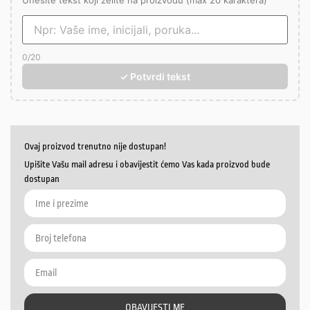
Unesite tekst koji želite na proizvodu (max 20 karaktera)
0
/20
✓ Potvrdi tekst
Ovaj proizvod trenutno nije dostupan!
Upišite Vašu mail adresu i obavijestit ćemo Vas kada proizvod bude
dostupan
OBAVIJESTI ME