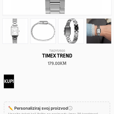
TW2Y57900
TIMEX TREND
179.00
KM
KUPI
✏️ Personaliziraj svoj proizvod