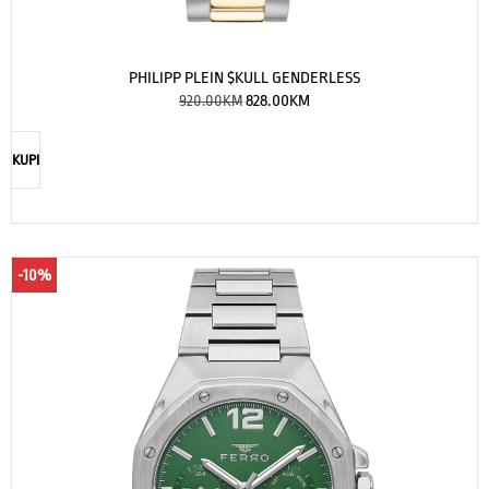
PHILIPP PLEIN $KULL GENDERLESS
920.00
KM
828.00
KM
KUPI
-10%