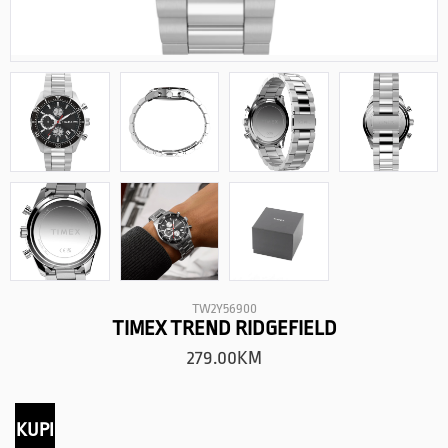
TW2Y56900
TIMEX TREND RIDGEFIELD
279.00
KM
KUPI