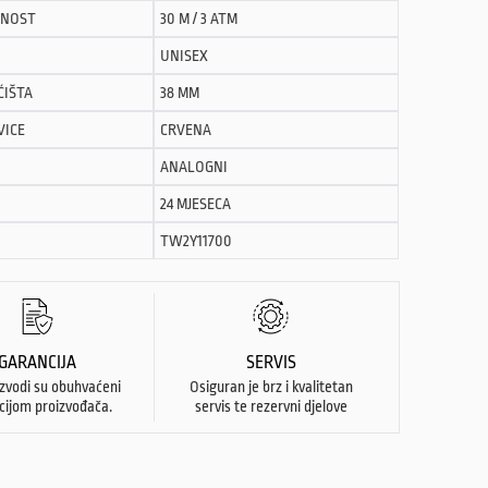
NOST
30 M / 3 ATM
UNISEX
ĆIŠTA
38 MM
VICE
CRVENA
ANALOGNI
24 MJESECA
TW2Y11700
GARANCIJA
SERVIS
izvodi su obuhvaćeni
Osiguran je brz i kvalitetan
cijom proizvođača.
servis te rezervni djelove