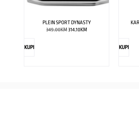
PLEIN SPORT DYNASTY
KAR
349.00
KM
314.10
KM
KUPI
KUPI
REBECCA
Savršen nakit za svaku ženu