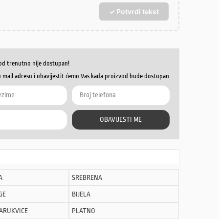
✓ Potvrdi tekst
od trenutno nije dostupan!
u mail adresu i obavijestit ćemo Vas kada proizvod bude dostupan
OBAVIJESTI ME
A
SREBRENA
GE
BIJELA
NARUKVICE
PLATNO