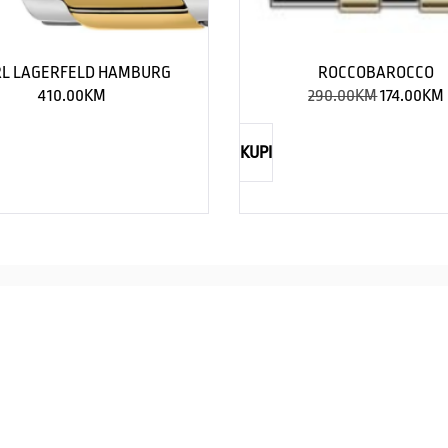
L LAGERFELD HAMBURG
ROCCOBAROCCO
410.00
KM
290.00
KM
174.00
KM
KUPI
NAUTICA
Explorations have no limits
I