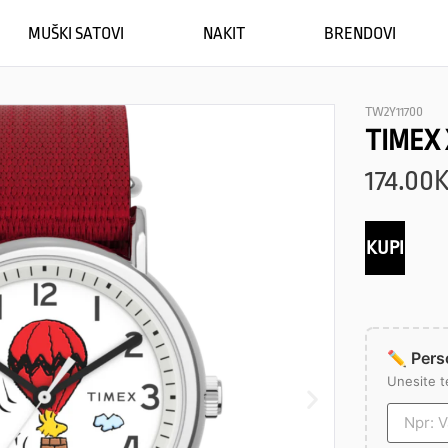
MUŠKI SATOVI
NAKIT
BRENDOVI
TW2Y11700
TIMEX
174.00
KUPI
✏️ Perso
Unesite t