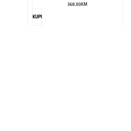
368.00
KM
KUPI