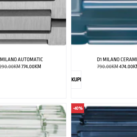
 MILANO AUTOMATIC
D1 MILANO CERAM
,290.00
KM
774.00
KM
790.00
KM
474.00
K
KUPI
-40%