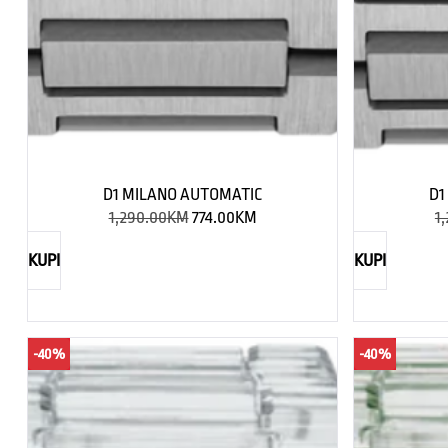
D1 MILANO AUTOMATIC
D1
1,290.00
KM
774.00
KM
1
KUPI
KUPI
-40%
-40%