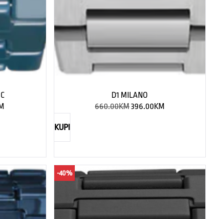
IC
D1 MILANO
M
660.00
KM
396.00
KM
KUPI
-40%