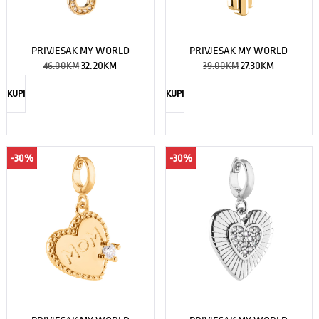
PRIVJESAK MY WORLD
PRIVJESAK MY WORLD
46.00
KM
32.20
KM
39.00
KM
27.30
KM
KUPI
KUPI
-30%
-30%