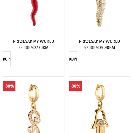
PRIVJESAK MY WORLD
PRIVJESAK MY WORLD
39.00
KM
27.30
KM
57.00
KM
39.90
KM
KUPI
KUPI
-30%
-30%