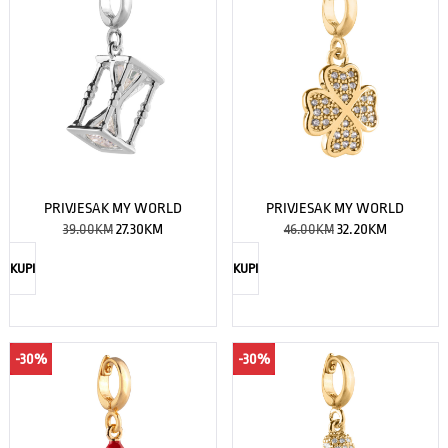
PRIVJESAK MY WORLD
PRIVJESAK MY WORLD
39.00
KM
27.30
KM
46.00
KM
32.20
KM
KUPI
KUPI
-30%
-30%