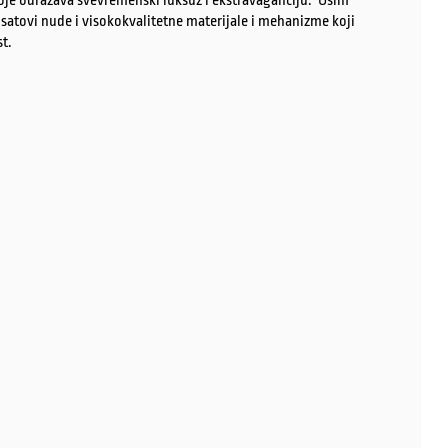
koje odražava svevremenski luksuz i ekstravaganciju. Osim
 satovi nude i visokokvalitetne materijale i mehanizme koji
t.