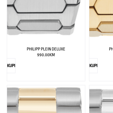
PHILIPP PLEIN DELUXE
PH
990.00
KM
KUPI
KUPI