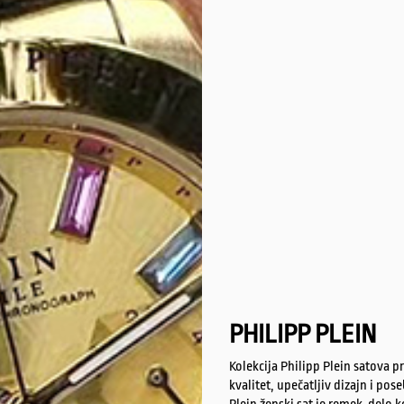
PHILIPP PLEIN
Kolekcija Philipp Plein satova p
kvalitet, upečatljiv dizajn i po