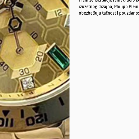
Plein ženski sat je remek-delo 
izuzetnog dizajna, Philipp Plein
obezbeđuju tačnost i pouzdanos