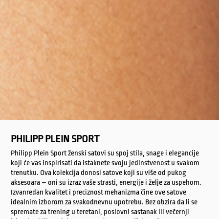
PHILIPP PLEIN SPORT
Philipp Plein Sport ženski satovi su spoj stila, snage i elegancije
koji će vas inspirisati da istaknete svoju jedinstvenost u svakom
trenutku. Ova kolekcija donosi satove koji su više od pukog
aksesoara – oni su izraz vaše strasti, energije i želje za uspehom.
Izvanredan kvalitet i preciznost mehanizma čine ove satove
idealnim izborom za svakodnevnu upotrebu. Bez obzira da li se
spremate za trening u teretani, poslovni sastanak ili večernji