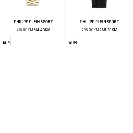
PHILIPP PLEIN SPORT
PHILIPP PLEIN SPORT
416.00
KM
374.40
KM
298.00
KM
268.20
KM
KUPI
KUPI
PRIKAŽI JOŠ
Nema više proizvoda
PRATITE NAS