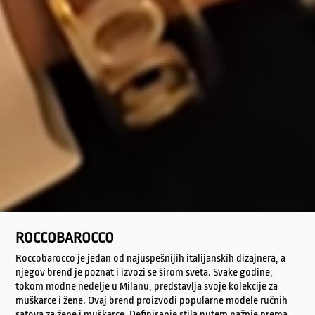
ROCCOBAROCCO
Roccobarocco je jedan od najuspešnijih italijanskih dizajnera, a
njegov brend je poznat i izvozi se širom sveta. Svake godine,
tokom modne nedelje u Milanu, predstavlja svoje kolekcije za
muškarce i žene. Ovaj brend proizvodi popularne modele ručnih
satova za žene i muškarce. Definisanje stila putem pažnje prema