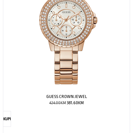
GUESS CROWN JEWEL
424.00
KM
381.60
KM
KUPI