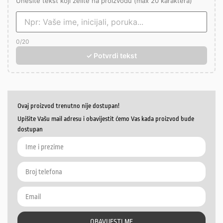
Unesite tekst koji želite na proizvodu (max 20 karaktera)
0
/20
✓ Potvrdi tekst
Ovaj proizvod trenutno nije dostupan!
Upišite Vašu mail adresu i obavijestit ćemo Vas kada proizvod bude
dostupan
OBAVIJESTI ME