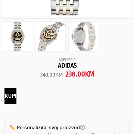
AOFH23010
ADIDAS
238.00
KM
340.00
KM
KUPI
✏️ Personaliziraj svoj proizvod