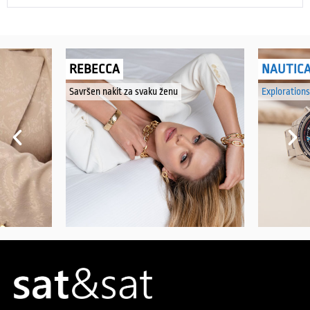
REBECCA
NAUTIC
Savršen nakit za svaku ženu
Explorations