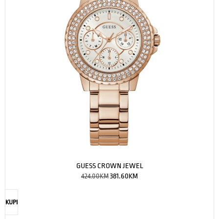
GUESS CROWN JEWEL
424.00
KM
381.60
KM
KUPI