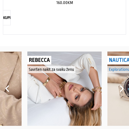
160.00
KM
KUPI
REBECCA
NAUTIC
Savršen nakit za svaku ženu
Explorations