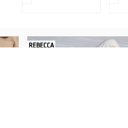
REBECCA
Savršen nakit za svaku ženu