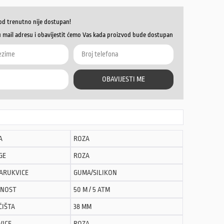
od trenutno nije dostupan!
u mail adresu i obavijestit ćemo Vas kada proizvod bude dostupan
OBAVIJESTI ME
A
ROZA
GE
ROZA
NARUKVICE
GUMA/SILIKON
NOST
50 M / 5 ATM
ĆIŠTA
38 MM
VICE
ROZA