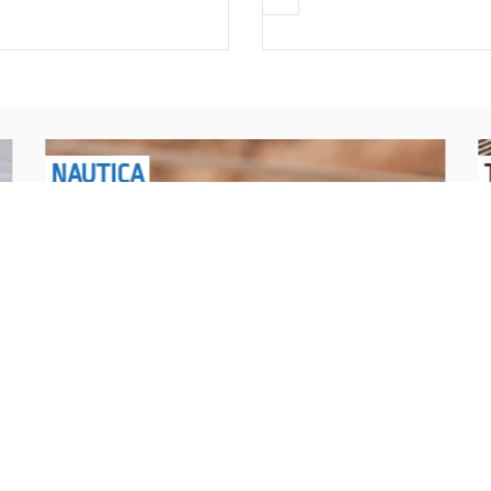
NAUTICA
Explorations have no limits
I