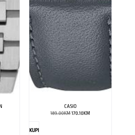
N
CASIO
189.00
KM
170.10
KM
KUPI