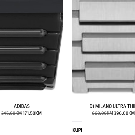
ADIDAS
D1 MILANO ULTRA THI
245.00
KM
171.50
KM
660.00
KM
396.00
KM
KUPI