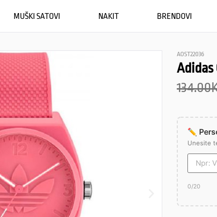
MUŠKI SATOVI
NAKIT
BRENDOVI
AOST22036
Adidas 
134.00
✏️ Perso
Unesite t
0
/20