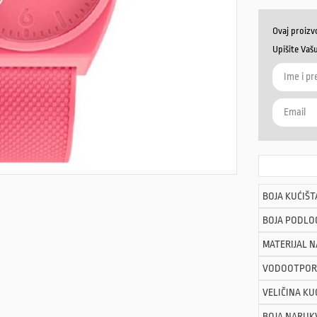
Ovaj proizv
Upišite Vaš
BOJA KUĆIŠT
BOJA PODLO
MATERIJAL 
VODOOTPOR
VELIČINA KU
BOJA NARUK