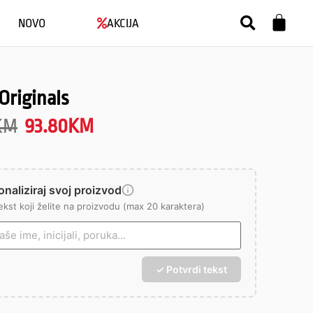
NOVO
AKCIJA
Originals
KM
93.80
KM
naliziraj svoj proizvod
ekst koji želite na proizvodu (max 20 karaktera)
✓ Potvrdi tekst