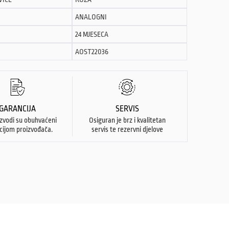
ANALOGNI
24 MJESECA
AOST22036
GARANCIJA
SERVIS
izvodi su obuhvaćeni
Osiguran je brz i kvalitetan
cijom proizvođača.
servis te rezervni djelove