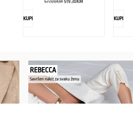
577.00
KM
519.30
KM
KUPI
KUPI
REBECCA
Savršen nakit za svaku ženu