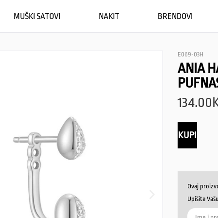
MUŠKI SATOVI
NAKIT
BRENDOVI
E069-03H
ANIA H
PUFNA
134.00
KUPI
Ovaj proizv
Upišite Vaš