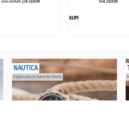
305.00
KM
274.50
KM
154.00
KM
KUPI
NAUTICA
Explorations have no limits
I