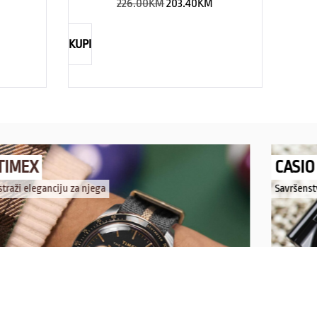
226.00
KM
203.40
KM
KUPI
TIMEX
CASIO
straži eleganciju za njega
Savršenst