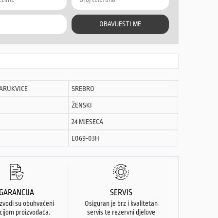
OBAVIJESTI ME
NARUKVICE
SREBRO
ŽENSKI
24 MJESECA
E069-03H
GARANCIJA
SERVIS
izvodi su obuhvaćeni
Osiguran je brz i kvalitetan
cijom proizvođača.
servis te rezervni djelove