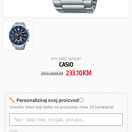
EFV-620D-1A2VUEF
CASIO
233.10
KM
259.00
KM
✏️ Personaliziraj svoj proizvod
Unesite tekst koji želite na proizvodu (max 20 karaktera)
0
/20