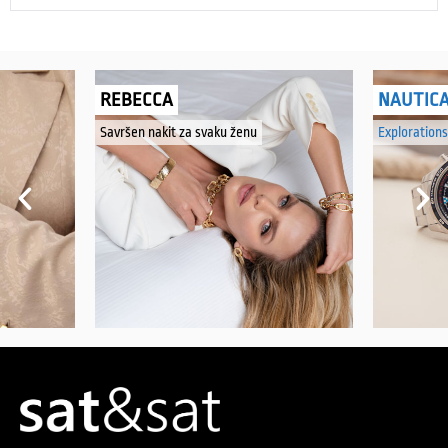
REBECCA
NAUTIC
Savršen nakit za svaku ženu
Explorations