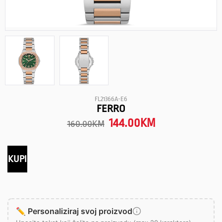
FL21366A-E6
FERRO
144.00
KM
160.00
KM
KUPI
✏️ Personaliziraj svoj proizvod