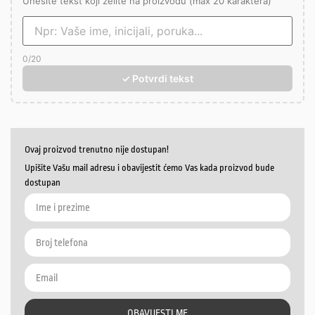
Unesite tekst koji želite na proizvodu (max 20 karaktera)
0
/20
✓ Potvrdi tekst
Ovaj proizvod trenutno nije dostupan!
Upišite Vašu mail adresu i obavijestit ćemo Vas kada proizvod bude
dostupan
OBAVIJESTI ME