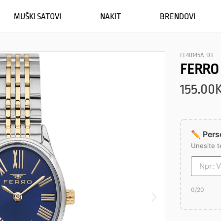
MUŠKI SATOVI
NAKIT
BRENDOVI
FL40145A-D3
FERRO
155.00
✏️ Perso
Unesite t
0
/20