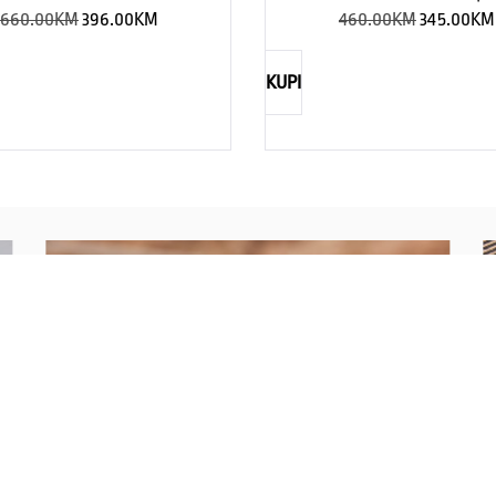
660.00
KM
396.00
KM
460.00
KM
345.00
KM
KUPI
NAUTICA
Explorations have no limits
I