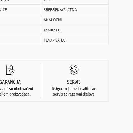
VICE
SREBRENA/ZLATNA
ANALOGNI
12 MJESECI
FL40145A-D3
GARANCIJA
SERVIS
izvodi su obuhvaćeni
Osiguran je brz i kvalitetan
cijom proizvođača.
servis te rezervni djelove