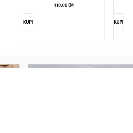
410.00
KM
KUPI
KUPI
REBECCA
Savršen nakit za svaku ženu