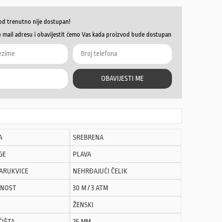
od trenutno nije dostupan!
u mail adresu i obavijestit ćemo Vas kada proizvod bude dostupan
OBAVIJESTI ME
A
SREBRENA
GE
PLAVA
NARUKVICE
NEHRĐAJUĆI ČELIK
NOST
30 M / 3 ATM
ŽENSKI
ĆIŠTA
25 MM