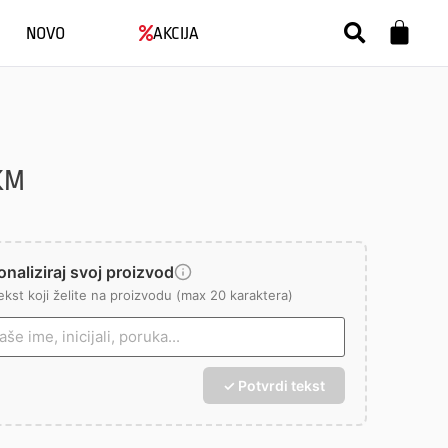
NOVO
AKCIJA
KM
naliziraj svoj proizvod
ekst koji želite na proizvodu (max 20 karaktera)
✓ Potvrdi tekst