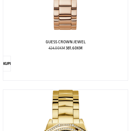
GUESS CROWN JEWEL
424.00
KM
381.60
KM
KUPI