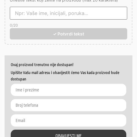
Unesite tekst koji želite na proizvodu (max 20 karaktera)
0
/20
✓ Potvrdi tekst
Ovaj proizvod trenutno nije dostupan!
Upišite Vašu mail adresu i obavijestit ćemo Vas kada proizvod bude
dostupan
OBAVIJESTI ME