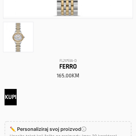
FL21753A-D
FERRO
165.00
KM
KUPI
✏️ Personaliziraj svoj proizvod