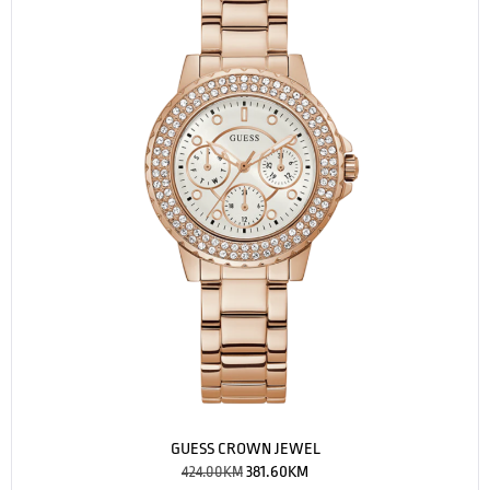
GUESS CROWN JEWEL
424.00
KM
381.60
KM