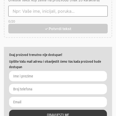
Unesite tekst koji želite na proizvodu (max 20 karaktera)
0
/20
✓ Potvrdi tekst
Ovaj proizvod trenutno nije dostupan!
Upišite Vašu mail adresu i obavijestit ćemo Vas kada proizvod bude
dostupan
OBAVIJESTI ME