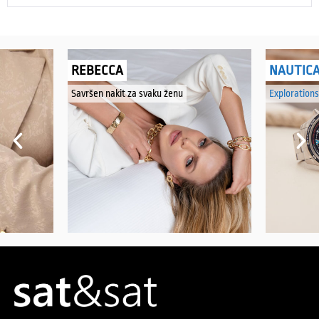
REBECCA
NAUTIC
Savršen nakit za svaku ženu
Explorations