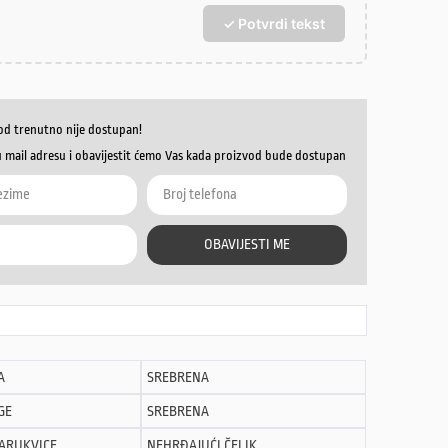
✓ Potvrdi tekst
od trenutno nije dostupan!
u mail adresu i obavijestit ćemo Vas kada proizvod bude dostupan
OBAVIJESTI ME
A
SREBRENA
GE
SREBRENA
NARUKVICE
NEHRĐAJUĆI ČELIK