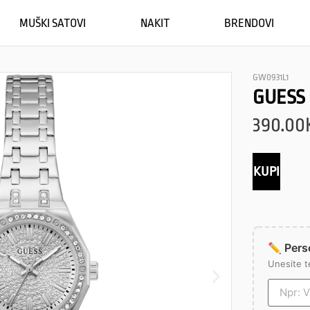
MUŠKI SATOVI
NAKIT
BRENDOVI
GW0931L1
GUESS 
390.00
KUPI
✏️ Perso
Unesite t