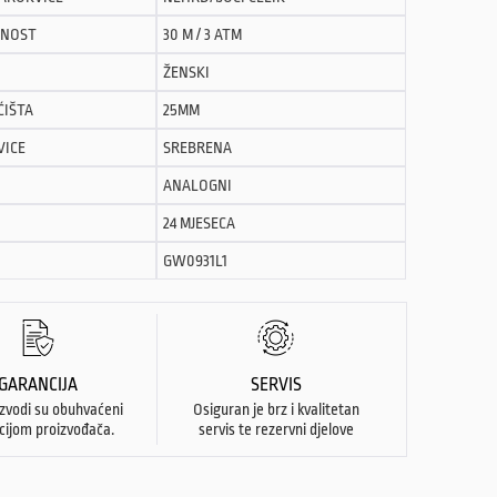
NOST
30 M / 3 ATM
ŽENSKI
ĆIŠTA
25MM
VICE
SREBRENA
ANALOGNI
24 MJESECA
GW0931L1
GARANCIJA
SERVIS
izvodi su obuhvaćeni
Osiguran je brz i kvalitetan
cijom proizvođača.
servis te rezervni djelove