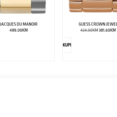
JACQUES DU MANOIR
GUESS CROWN JEWE
489.00
KM
424.00
KM
381.60
KM
KUPI
NAUTICA
Explorations have no limits
I