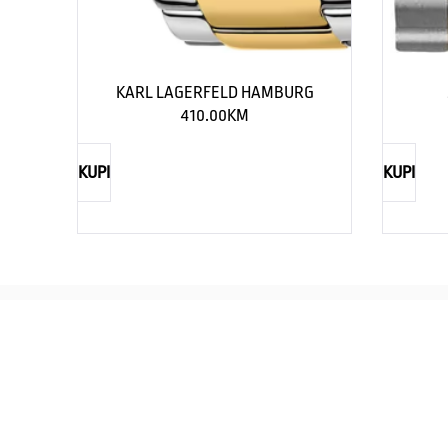
KARL LAGERFELD HAMBURG
410.00
KM
KUPI
KUPI
REBECCA
Savršen nakit za svaku ženu