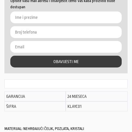
Upišite Vašu mail adresu i obavijestit ćemo Vas kada proizvod bude
dostupan
OBAVIJESTI ME
GARANCIJA
24 MJESECA
ŠIFRA
KLAYC01
MATERIJAL: NEHRĐAJUĆI ČELIK, POZLATA, KRISTALI