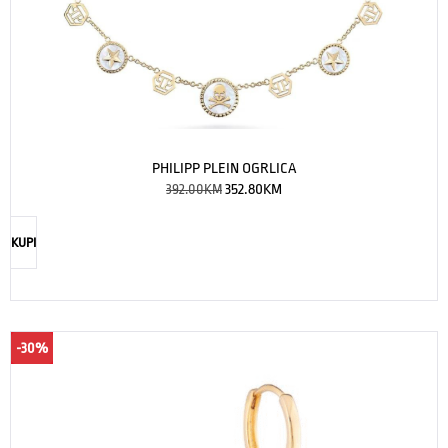
PHILIPP PLEIN OGRLICA
392.00
KM
352.80
KM
KUPI
-30%