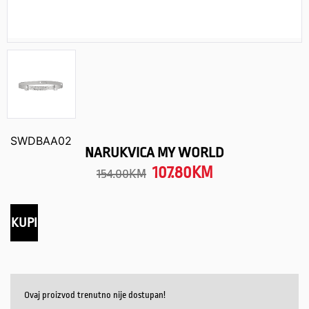
SWDBAA02
NARUKVICA MY WORLD
107.80
KM
154.00
KM
KUPI
Ovaj proizvod trenutno nije dostupan!