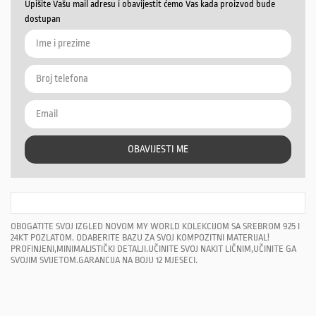
Upišite Vašu mail adresu i obavijestit ćemo Vas kada proizvod bude
dostupan
OBAVIJESTI ME
OBOGATITE SVOJ IZGLED NOVOM MY WORLD KOLEKCIJOM SA SREBROM 925 I
24KT POZLATOM. ODABERITE BAZU ZA SVOJ KOMPOZITNI MATERIJAL!
PROFINJENI,MINIMALISTIČKI DETALJI.UČINITE SVOJ NAKIT LIČNIM,UČINITE GA
SVOJIM SVIJETOM.GARANCIJA NA BOJU 12 MJESECI.