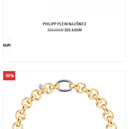
PHILIPP PLEIN NAUŠNICE
334.00
KM
300.60
KM
KUPI
-30%