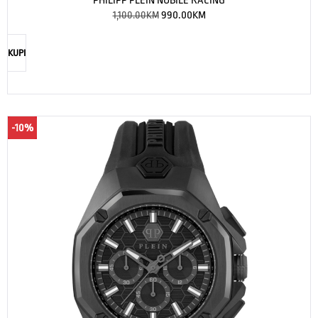
PHILIPP PLEIN NOBILE RACING
1,100.00
KM
990.00
KM
KUPI
-10%