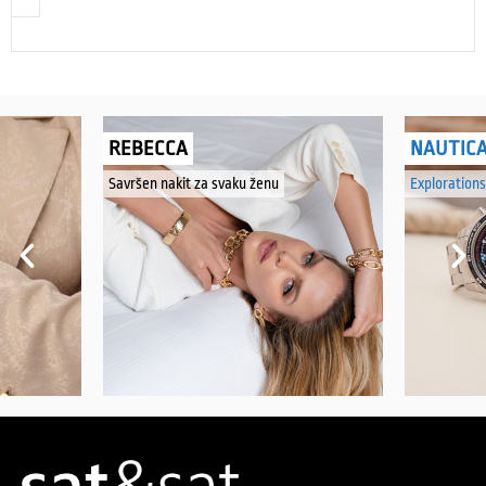
REBECCA
NAUTIC
Savršen nakit za svaku ženu
Explorations