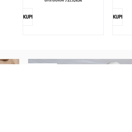
819.00
KM
737.10
KM
KUPI
KUPI
REBECCA
Savršen nakit za svaku ženu