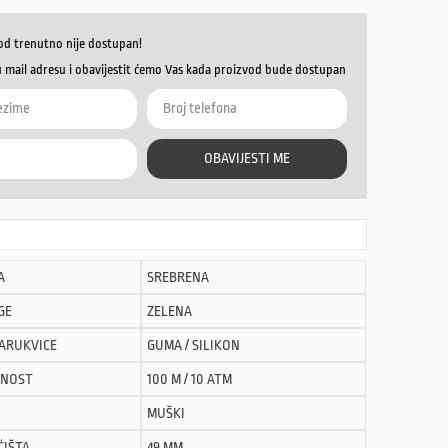
od trenutno nije dostupan!
u mail adresu i obavijestit ćemo Vas kada proizvod bude dostupan
OBAVIJESTI ME
A
SREBRENA
GE
ZELENA
NARUKVICE
GUMA / SILIKON
NOST
100 M / 10 ATM
MUŠKI
ĆIŠTA
49 MM