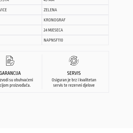
VICE
ZELENA
KRONOGRAF
24 MJESECA
NAPNSF110
GARANCIJA
SERVIS
izvodi su obuhvaćeni
Osiguran je brz i kvalitetan
cijom proizvođača.
servis te rezervni djelove