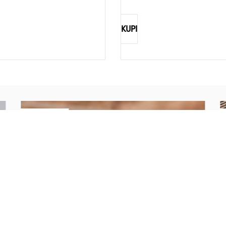
KUPI
NAUTICA
Explorations have no limits
I