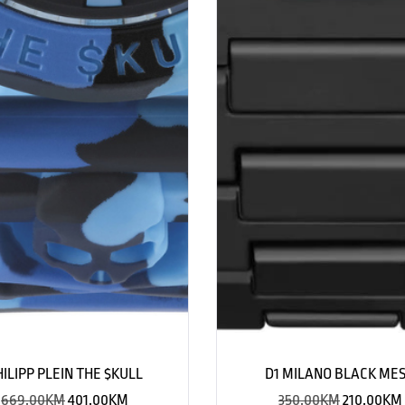
HILIPP PLEIN THE $KULL
D1 MILANO BLACK ME
669.00
KM
401.00
KM
350.00
KM
210.00
KM