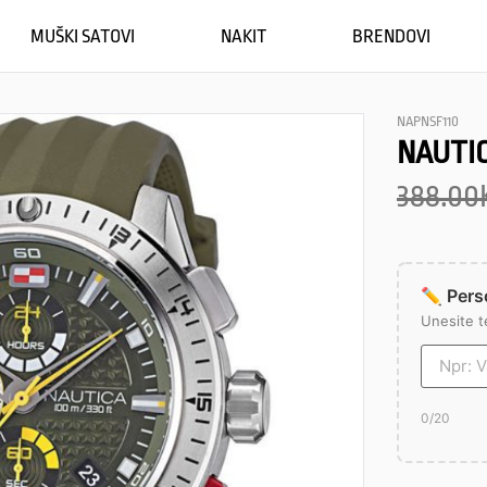
MUŠKI SATOVI
NAKIT
BRENDOVI
NAPNSF110
NAUTI
388.00
✏️ Perso
Unesite t
0
/20