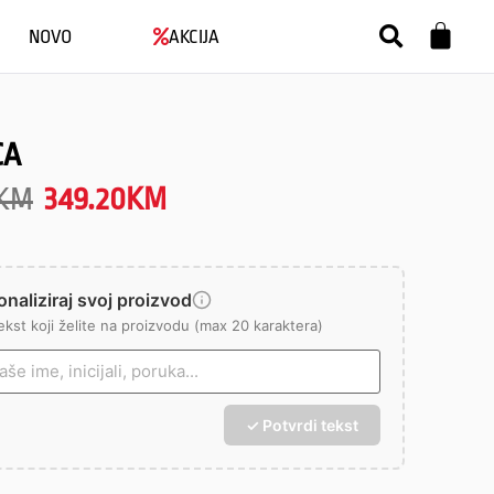
NOVO
AKCIJA
CA
KM
349.20
KM
naliziraj svoj proizvod
ekst koji želite na proizvodu (max 20 karaktera)
✓ Potvrdi tekst