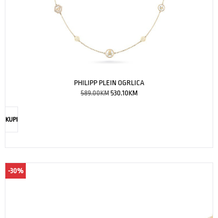
PHILIPP PLEIN OGRLICA
589.00
KM
530.10
KM
KUPI
-30%