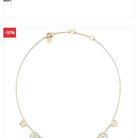
KUPI
-10%