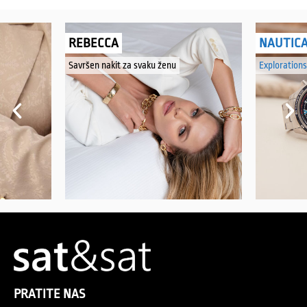
REBECCA
NAUTIC
Savršen nakit za svaku ženu
Explorations
PRATITE NAS