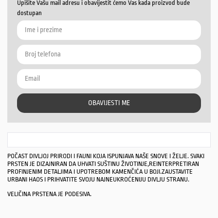
Upišite Vašu mail adresu i obavijestit ćemo Vas kada proizvod bude
dostupan
OBAVIJESTI ME
POČAST DIVLJOJ PRIRODI I FAUNI KOJA ISPUNJAVA NAŠE SNOVE I ŽELJE. SVAKI
PRSTEN JE DIZAJNIRAN DA UHVATI SUŠTINU ŽIVOTINJE,REINTERPRETIRAN
PROFINJENIM DETALJIMA I UPOTREBOM KAMENČIĆA U BOJI.ZAUSTAVITE
URBANI HAOS I PRIHVATITE SVOJU NAJNEUKROĆENIJU DIVLJU STRANU.
VELIČINA PRSTENA JE PODESIVA.