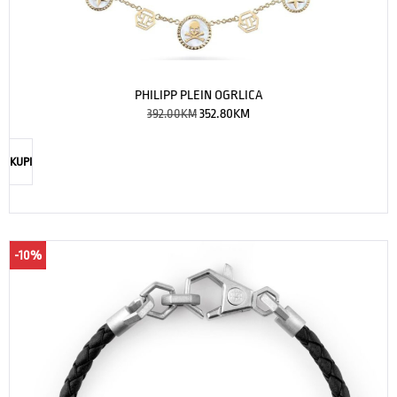
PHILIPP PLEIN OGRLICA
392.00
KM
352.80
KM
KUPI
-10%