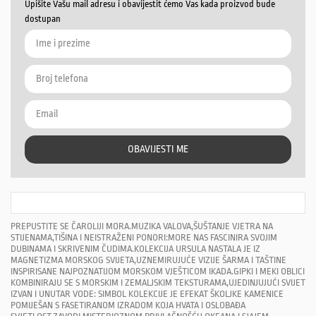
Upišite Vašu mail adresu i obavijestit ćemo Vas kada proizvod bude
dostupan
OBAVIJESTI ME
PREPUSTITE SE ČAROLIJI MORA.MUZIKA VALOVA,ŠUŠTANJE VJETRA NA
STIJENAMA,TIŠINA I NEISTRAŽENI PONORI:MORE NAS FASCINIRA SVOJIM
DUBINAMA I SKRIVENIM ČUDIMA.KOLEKCIJA URSULA NASTALA JE IZ
MAGNETIZMA MORSKOG SVIJETA,UZNEMIRUJUĆE VIZIJE ŠARMA I TAŠTINE
INSPIRISANE NAJPOZNATIJOM MORSKOM VJEŠTICOM IKADA.GIPKI I MEKI OBLICI
KOMBINIRAJU SE S MORSKIM I ZEMALJSKIM TEKSTURAMA,UJEDINJUJUĆI SVIJET
IZVAN I UNUTAR VODE: SIMBOL KOLEKCIJE JE EFEKAT ŠKOLJKE KAMENICE
POMIJEŠAN S FASETIRANOM IZRADOM KOJA HVATA I OSLOBAĐA