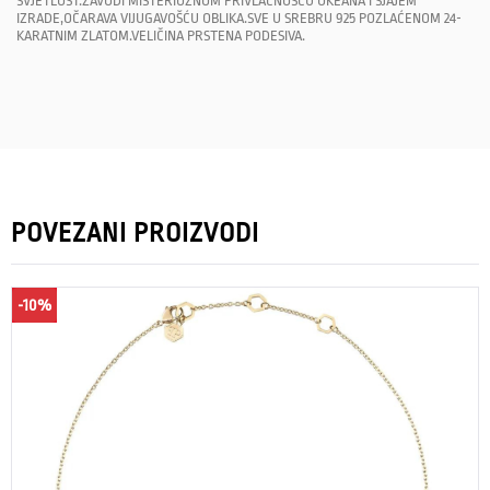
SVJETLOST.ZAVODI MISTERIOZNOM PRIVLAČNOŠĆU OKEANA I SJAJEM
IZRADE,OČARAVA VIJUGAVOŠĆU OBLIKA.SVE U SREBRU 925 POZLAĆENOM 24-
KARATNIM ZLATOM.VELIČINA PRSTENA PODESIVA.
POVEZANI PROIZVODI
-10%