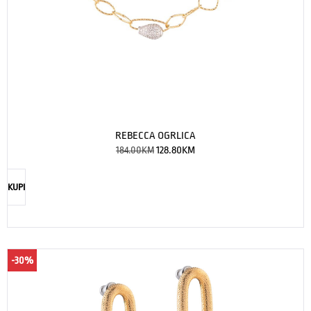
REBECCA OGRLICA
184.00
KM
128.80
KM
KUPI
-30%