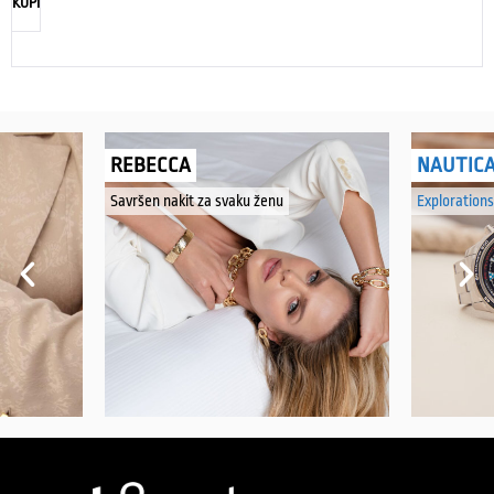
KUPI
REBECCA
NAUTIC
Savršen nakit za svaku ženu
Explorations