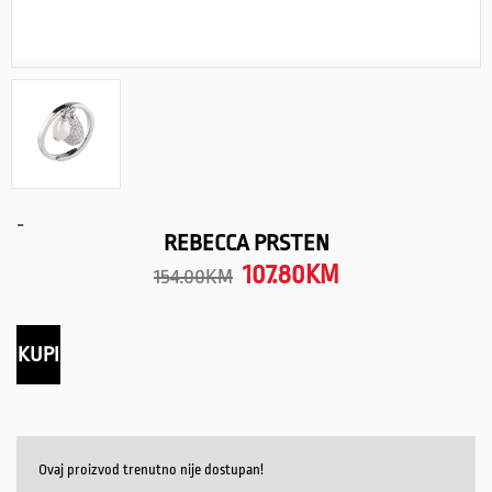
-
REBECCA PRSTEN
107.80
KM
154.00
KM
KUPI
Ovaj proizvod trenutno nije dostupan!