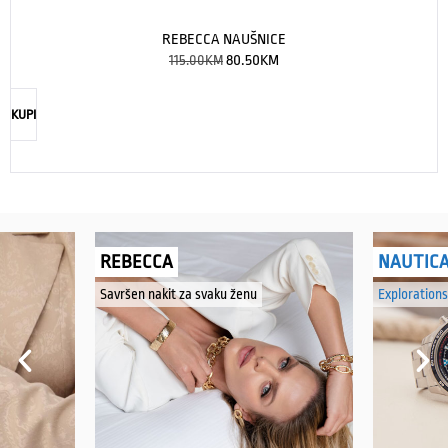
REBECCA NAUŠNICE
115.00
KM
80.50
KM
KUPI
REBECCA
NAUTIC
Savršen nakit za svaku ženu
Explorations