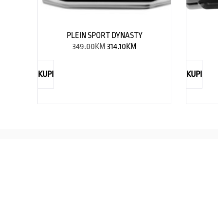
PLEIN SPORT DYNASTY
349.00
KM
314.10
KM
KUPI
KUPI
REBECCA
Savršen nakit za svaku ženu