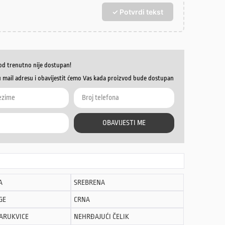
✓ Potvrdi tekst
od trenutno nije dostupan!
u mail adresu i obavijestit ćemo Vas kada proizvod bude dostupan
OBAVIJESTI ME
A
SREBRENA
GE
CRNA
NARUKVICE
NEHRĐAJUĆI ČELIK