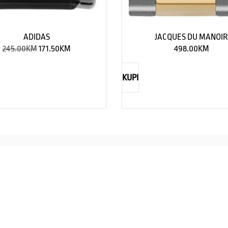
ADIDAS
JACQUES DU MANOI
245.00
KM
171.50
KM
498.00
KM
KUPI
NAUTICA
Explorations have no limits
I