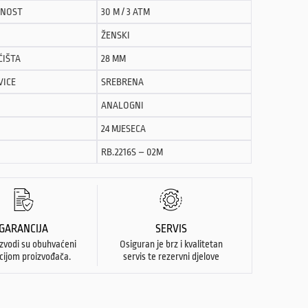
NOST
30 M / 3 ATM
ŽENSKI
ĆIŠTA
28 MM
VICE
SREBRENA
ANALOGNI
24 MJESECA
RB.2216S – 02M
GARANCIJA
SERVIS
izvodi su obuhvaćeni
Osiguran je brz i kvalitetan
cijom proizvođača.
servis te rezervni djelove