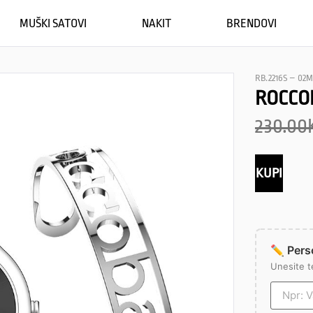
MUŠKI SATOVI
NAKIT
BRENDOVI
RB.2216S – 02M
ROCCO
230.00
KUPI
✏️ Perso
Unesite t