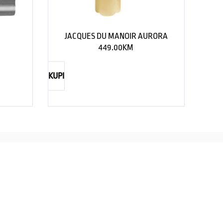
R
JACQUES DU MANOIR AURORA
449.00
KM
KUPI
TIMEX
CASIO
straži eleganciju za njega
Savršenst