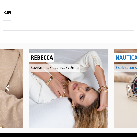
KUPI
REBECCA
NAUTIC
Savršen nakit za svaku ženu
Explorations