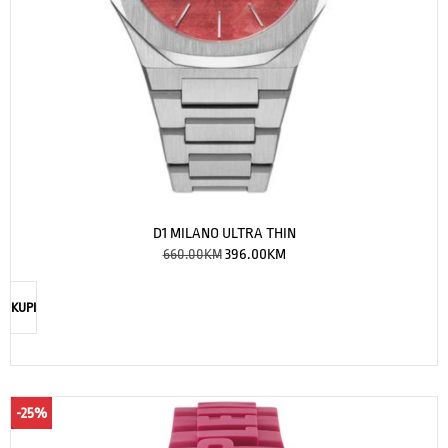
D1 MILANO ULTRA THIN
660.00
KM
396.00
KM
KUPI
-25%